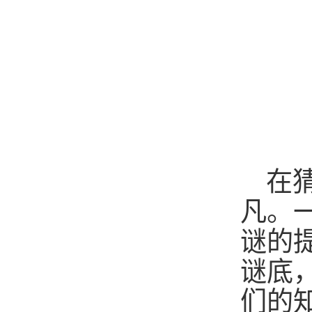
在
凡。
谜的
谜底
们的